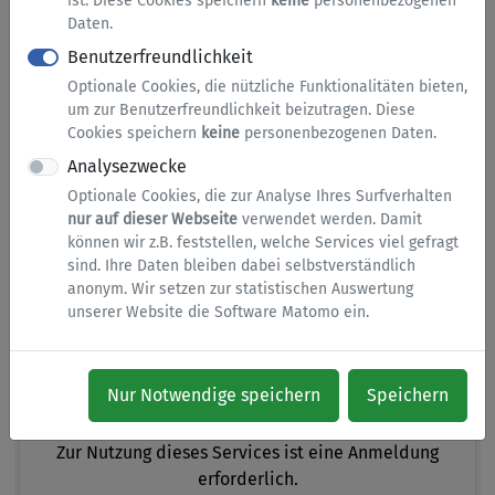
ist. Diese Cookies speichern
keine
personenbezogenen
Antrag auf Erteilung einer
Daten.
Ausnahmegenehmigung
Benutzerfreundlichkeit
Optionale Cookies, die nützliche Funktionalitäten bieten,
Fischerprüfung - Ausnahmegenehmigung anderer
um zur Benutzerfreundlichkeit beizutragen. Diese
Prüfungsort
Cookies speichern
keine
personenbezogenen Daten.
Analysezwecke
Zur Nutzung dieses Services ist eine Anmeldung
erforderlich.
Optionale Cookies, die zur Analyse Ihres Surfverhalten
nur auf dieser Webseite
verwendet werden. Damit
können wir z.B. feststellen, welche Services viel gefragt
sind. Ihre Daten bleiben dabei selbstverständlich
anonym. Wir setzen zur statistischen Auswertung
Antrag auf Erteilung,
unserer Website die Software Matomo ein.
Erweiterung einer Erlaubnis
nach § 34c Gewerbeordnung
Nur Notwendige speichern
Speichern
Makler - Antrag gewerberechtlich Erlaubnis
Zur Nutzung dieses Services ist eine Anmeldung
erforderlich.