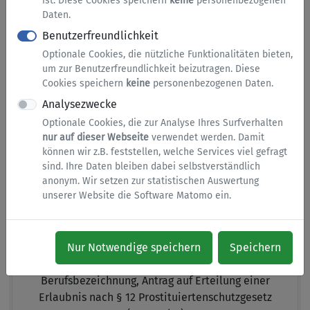
ist. Diese Cookies speichern
keine
personenbezogenen
Kreises,
BOP – Ihr Online-Portal – Bundeszentralamt
Daten.
für Steuern,
BORISplus,
Bürgerinfoportal
Benutzerfreundlichkeit
[...]
Optionale Cookies, die nützliche Funktionalitäten bieten,
um zur Benutzerfreundlichkeit beizutragen. Diese
Cookies speichern
keine
personenbezogenen Daten.
Analysezwecke
Optionale Cookies, die zur Analyse Ihres Surfverhalten
nur auf dieser Webseite
verwendet werden. Damit
können wir z.B. feststellen, welche Services viel gefragt
sind. Ihre Daten bleiben dabei selbstverständlich
anonym. Wir setzen zur statistischen Auswertung
Arbeit und Beruf
unserer Website die Software Matomo ein.
Anerkennung Erzeugergemeinschaft,
Anerkennung
Erzeugergemeinschaft,
Antrag auf Erteilung der
Nur Notwendige speichern
Speichern
Urkunde über die Erlaubnis zur Führung der
Berufsbezeichnung,
Antrag auf Erteilung einer
Erlaubnis nach § 12 Prostituiertenschutzgesetz