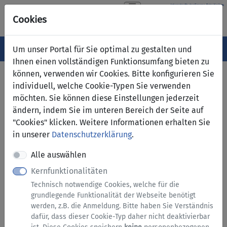
Cookies
Navigation ein-/ausblenden
Menü
Um unser Portal für Sie optimal zu gestalten und
Ihnen einen vollständigen Funktionsumfang bieten zu
können, verwenden wir Cookies. Bitte konfigurieren Sie
Serviceübersicht
individuell, welche Cookie-Typen Sie verwenden
möchten. Sie können diese Einstellungen jederzeit
Services A bis Z
ändern, indem Sie im unteren Bereich der Seite auf
"Cookies" klicken. Weitere Informationen erhalten Sie
in unserer
Datenschutzerklärung
.
Alle auswählen
Kernfunktionalitäten
Technisch notwendige Cookies, welche für die
Anfragen und allgemeine Services
grundlegende Funktionalität der Webseite benötigt
werden, z.B. die Anmeldung. Bitte haben Sie Verständnis
dafür, dass dieser Cookie-Typ daher nicht deaktivierbar
A bis Z - alle Dienstleistung des Ennepe-Ruhr-