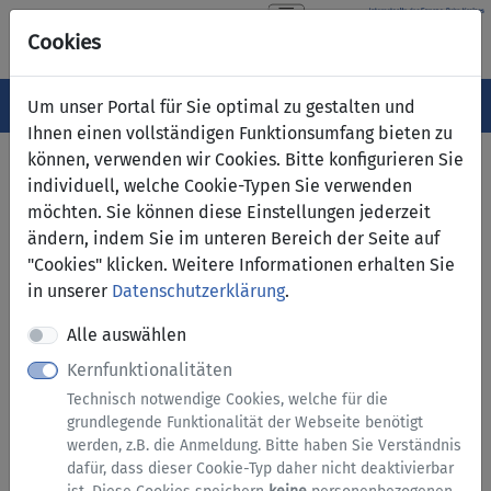
Cookies
Navigation ein-/ausblenden
Menü
Um unser Portal für Sie optimal zu gestalten und
Ihnen einen vollständigen Funktionsumfang bieten zu
können, verwenden wir Cookies. Bitte konfigurieren Sie
Dienstleistungen online
individuell, welche Cookie-Typen Sie verwenden
möchten. Sie können diese Einstellungen jederzeit
Hier können Sie bequem von zu Hause aus zahlreiche
ändern, indem Sie im unteren Bereich der Seite auf
Dienstleistungen nutzen. Unser Angebot wird ständig erweitert
"Cookies" klicken. Weitere Informationen erhalten Sie
und verbessert.
in unserer
Datenschutzerklärung
.
Serviceübersicht
Alle auswählen
In der Serviceübersicht finden Sie alle verfügbaren Online-
Kernfunktionalitäten
Services, viele davon können Sie ohne Anmeldung nutzen. Sie
Technisch notwendige Cookies, welche für die
können entweder nach Kategorien oder alphabetisch nach A bis
grundlegende Funktionalität der Webseite benötigt
Z suchen.
werden, z.B. die Anmeldung. Bitte haben Sie Verständnis
dafür, dass dieser Cookie-Typ daher nicht deaktivierbar
Serviceübersicht nach Kategorien