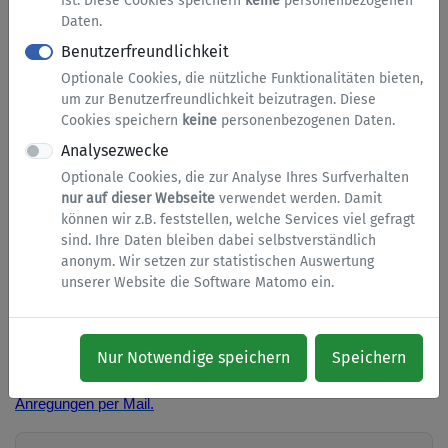
ist. Diese Cookies speichern
keine
personenbezogenen
Serviceübersicht A bis Z
Daten.
Benutzerfreundlichkeit
Wichtiger Hinweis - Umstellung auf BundID
Optionale Cookies, die nützliche Funktionalitäten bieten,
um zur Benutzerfreundlichkeit beizutragen. Diese
Wir stellen auf die
BundID
um und benötigen dafür Ihre
Cookies speichern
keine
personenbezogenen Daten.
Unterstützung! Ab dem 20.06.2024 wird das Servicekonto.NRW
Analysezwecke
im Serviceportal des Ennepe-Ruhr-Kreises durch das
Optionale Cookies, die zur Analyse Ihres Surfverhalten
Nutzerkonto des Bundes, die
BundID
, ersetzt.
nur auf dieser Webseite
verwendet werden. Damit
können wir z.B. feststellen, welche Services viel gefragt
Wenn Sie dieses Portal früher mit dem Servicekonto.NRW
sind. Ihre Daten bleiben dabei selbstverständlich
genutzt haben, verwenden Sie bitte bei der Anmeldung mit
anonym. Wir setzen zur statistischen Auswertung
der
BundID
dieselbe E-Mail-Adresse. Nur so werden Ihre
unserer Website die Software Matomo ein.
Anträge automatisch übernommen und stehen Ihnen weiterhin
zur Verfügung.
Hier finden Sie Informationen zu den Servicezeiten, ein FAQ
Nur Notwendige speichern
Speichern
zum Portal und wir beantworten Ihnen gerne Fragen und
Anregungen per Mail.